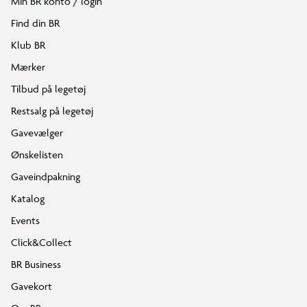
Min BR konto / login
Find din BR
Klub BR
Mærker
Tilbud på legetøj
Restsalg på legetøj
Gavevælger
Ønskelisten
Gaveindpakning
Katalog
Events
Click&Collect
BR Business
Gavekort