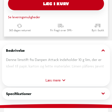
LÆG I KURV
Se leveringsmuligheder
365 dages returret
Fri fragt over 599,-
Byt i butik
keyboard_arrow_down
Beskrivelse
Denne limstift fra Danpen Attack indeholder 10 g lim, der er
ideel til papir, karton og lette materialer. Limen påføres jævnt
og tørrer hurtigt, hvilket gør den praktisk til både skole,
hobbyprojekter og kontorbrug. Den kompakte størrelse gør
Læs mere
den nem at have med på farten. Kan anvendes til daglig brug.
keyboard_arrow_down
Specifikationer