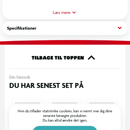
lang og farefuld rejse. Men hvem er Baba Jaga, og hvordan vil
hun gøre Mumbo Jumbo lille igen?
Læs mere
keyboard_arrow_down
Specifikationer
TILBAGE TIL TOPPEN
Din historik
DU HAR SENEST SET PÅ
Hvis du tillader statistiske cookies, kan vi nemt vise dig dine
seneste besøgte produkter.
Du kan altid ændre det igen.