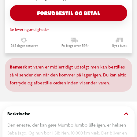
FORUDBESTIL OG BETAL
Se leveringsmuligheder
365 dages returret
Fri fragt over 599,-
Byt i butik
Bemærk
at varen er midlertidigt udsolgt men kan bestilles
så vi sender den når den kommer på lager igen. Du kan altid
fortryde og afbestille ordren inden vi sender varen.
keyboard_arrow_down
Beskrivelse
Den eneste, der kan gøre Mumbo Jumbo lille igen, er heksen
Baba Jago. Og hun bor i Sibirien, 10.000 km væk. Det bliver en