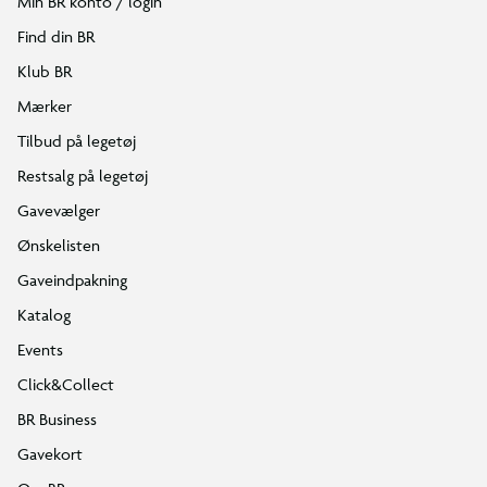
Min BR konto / login
Find din BR
Klub BR
Mærker
Tilbud på legetøj
Restsalg på legetøj
Gavevælger
Ønskelisten
Gaveindpakning
Katalog
Events
Click&Collect
BR Business
Gavekort