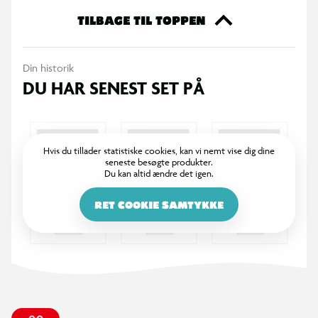
kittet og opdag hemmelighederne ved menneskets anatomi
TILBAGE TIL TOPPEN
takket være augmented reality. Udforsk tilstand: se 3D-
modeller af de vigtigste anatomiske strukturer, som du kan
Din historik
forstørre og rotere for at forstå, hvordan de fungerer.
DU HAR SENEST SET PÅ
Quizkort og Mixkort: interaktive spil og sjove tidsbaserede
quizzer til at teste dig selv og blive et anatomigeni! ·
Anbefales til børn over 8 år.
Hvis du tillader statistiske cookies, kan vi nemt vise dig dine
seneste besøgte produkter.
Du kan altid ændre det igen.
RET COOKIE SAMTYKKE