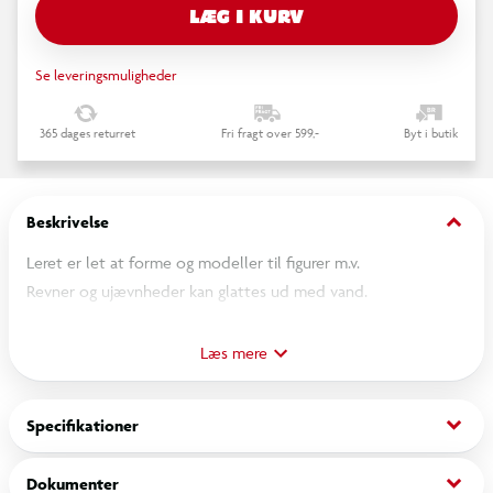
LÆG I KURV
Se leveringsmuligheder
365 dages returret
Fri fragt over 599,-
Byt i butik
keyboard_arrow_down
Beskrivelse
Leret er let at forme og modeller til figurer m.v.
Revner og ujævnheder kan glattes ud med vand.
Tørretid 24 timer alt efter tykkelse og størrrelse.
Glutenfri.
Læs mere
Ikke beregnet til udendørsbrug brug eller som beholder med
vand.
keyboard_arrow_down
Specifikationer
Leret er et vegansk produkt og fra juli 2021 er produktet
mærket med Vegansk logo.
keyboard_arrow_down
Dokumenter