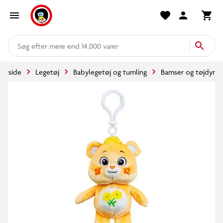
mere end 14.000 varer
Forside
Legetøj
Babylegetøj og tumling
Bamser og tøjdyr