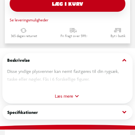
LÆG I KURV
Se leveringsmuligheder
365 dages returret
Fri fragt over 599,-
Byt i butik
keyboard_arrow_down
Beskrivelse
Disse yndige plysvenner kan nemt fastgøres til din rygsæk,
taske eller nøgler. Fås i 6 forskellige figurer.
OBS! Varen er assorteret, og en bestemt variant kan ikke
Læs mere
garanteres.
keyboard_arrow_down
Specifikationer