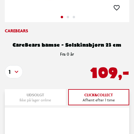
CAREBEARS
CareBears bamse - Solskinsbjørn 23 cm
Fra 0 år
109,-
1
UDSOLGT
CLICK&COLLECT
Ikke på lager online
Afhent efter 1 time