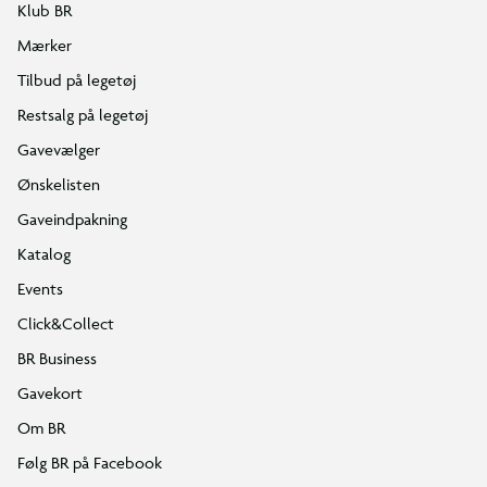
Klub BR
Mærker
Tilbud på legetøj
Restsalg på legetøj
Gavevælger
Ønskelisten
Gaveindpakning
Katalog
Events
Click&Collect
BR Business
Gavekort
Om BR
Følg BR på Facebook