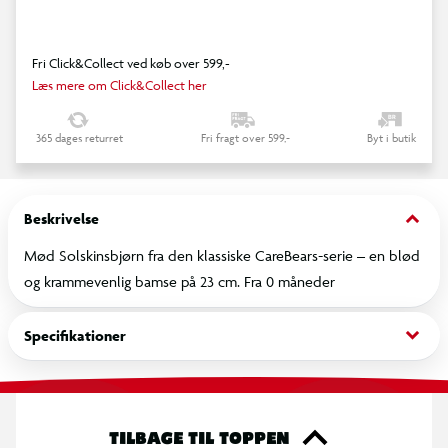
Fri Click&Collect ved køb over 599,-
Læs mere om Click&Collect her
365 dages returret
Fri fragt over 599,-
Byt i butik
keyboard_arrow_down
Beskrivelse
Mød Solskinsbjørn fra den klassiske CareBears-serie – en blød
og krammevenlig bamse på 23 cm. Fra 0 måneder
keyboard_arrow_down
Specifikationer
TILBAGE TIL TOPPEN