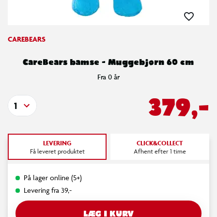
CAREBEARS
CareBears bamse - Muggebjørn 60 cm
Fra 0 år
379,-
1
LEVERING
CLICK&COLLECT
Få leveret produktet
Afhent efter 1 time
På lager online (5+)
Levering fra 39,-
LÆG I KURV