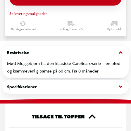
Se leveringsmuligheder
365 dages returret
Fri fragt over 599,-
Byt i butik
keyboard_arrow_down
Beskrivelse
Mød Muggebjørn fra den klassiske CareBears-serie – en blød
og krammevenlig bamse på 60 cm. Fra 0 måneder
keyboard_arrow_down
Specifikationer
TILBAGE TIL TOPPEN