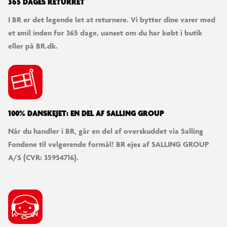
365 DAGES RETURRET
I BR er det legende let at returnere. Vi bytter dine varer med
et smil inden for 365 dage, uanset om du har købt i butik
eller på BR.dk.
100% DANSKEJET: EN DEL AF SALLING GROUP
Når du handler i BR, går en del af overskuddet via Salling
Fondene til velgørende formål! BR ejes af SALLING GROUP
A/S (CVR: 35954716).