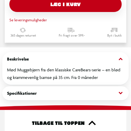
LÆG I KURV
Se leveringsmuligheder
365 dages returret
Fri fragt over 599,-
Byt i butik
keyboard_arrow_down
Beskrivelse
Mød Muggebjørn fra den klassiske CareBears-serie – en blød
og krammevenlig bamse på 35 cm. Fra 0 måneder
keyboard_arrow_down
Specifikationer
TILBAGE TIL TOPPEN