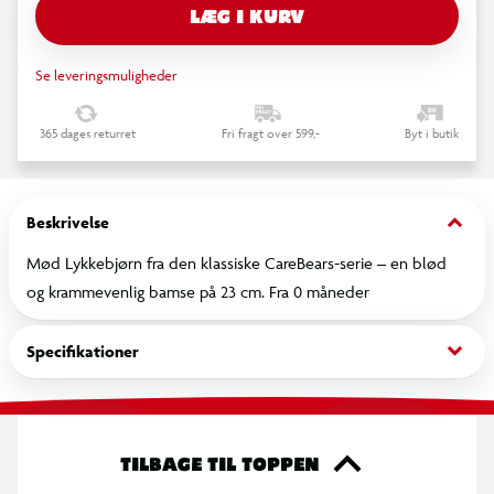
LÆG I KURV
Se leveringsmuligheder
365 dages returret
Fri fragt over 599,-
Byt i butik
keyboard_arrow_down
Beskrivelse
Mød Lykkebjørn fra den klassiske CareBears-serie – en blød
og krammevenlig bamse på 23 cm. Fra 0 måneder
keyboard_arrow_down
Specifikationer
TILBAGE TIL TOPPEN