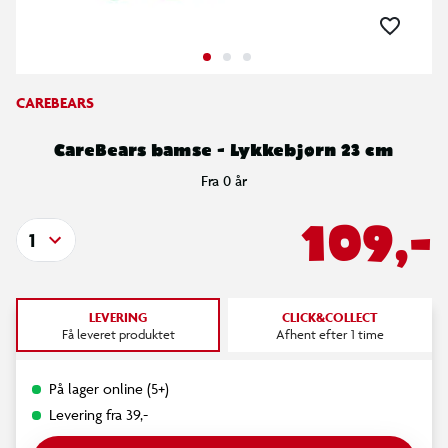
CAREBEARS
CareBears bamse - Lykkebjørn 23 cm
Fra 0 år
109,-
1
LEVERING
CLICK&COLLECT
Få leveret produktet
Afhent efter 1 time
På lager online (5+)
Levering fra 39,-