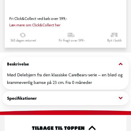
Fri Click&Collect ved køb over 599,-
Læs mere om Click&Collect her
365 dages returret
Fri fragt over 599,-
Byt i butik
keyboard_arrow_down
Beskrivelse
Mød Delebjørn fra den klassiske CareBears-serie – en blød og
krammevenlig bamse på 23 cm. Fra 0 måneder
keyboard_arrow_down
Specifikationer
TILBAGE TIL TOPPEN