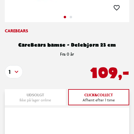
CAREBEARS
CareBears bamse - Delebjørn 23 cm
Fra 0 år
109,-
1
UDSOLGT
CLICK&COLLECT
Ikke på lager online
Afhent efter 1 time