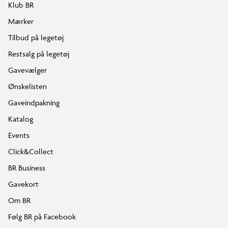
Klub BR
Mærker
Tilbud på legetøj
Restsalg på legetøj
Gavevælger
Ønskelisten
Gaveindpakning
Katalog
Events
Click&Collect
BR Business
Gavekort
Om BR
Følg BR på Facebook