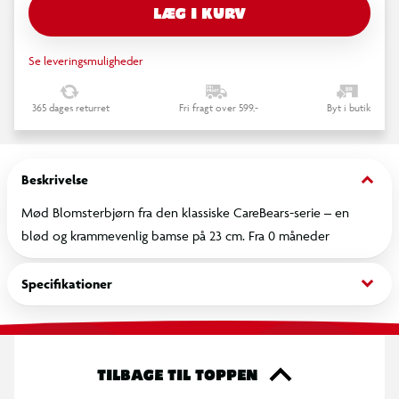
LÆG I KURV
Se leveringsmuligheder
365 dages returret
Fri fragt over 599,-
Byt i butik
keyboard_arrow_down
Beskrivelse
Mød Blomsterbjørn fra den klassiske CareBears-serie – en
blød og krammevenlig bamse på 23 cm. Fra 0 måneder
keyboard_arrow_down
Specifikationer
TILBAGE TIL TOPPEN