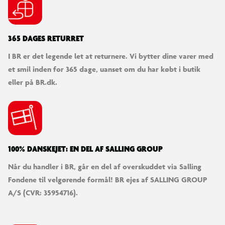
365 DAGES RETURRET
I BR er det legende let at returnere. Vi bytter dine varer med
et smil inden for 365 dage, uanset om du har købt i butik
eller på BR.dk.
100% DANSKEJET: EN DEL AF SALLING GROUP
Når du handler i BR, går en del af overskuddet via Salling
Fondene til velgørende formål! BR ejes af SALLING GROUP
A/S (CVR: 35954716).