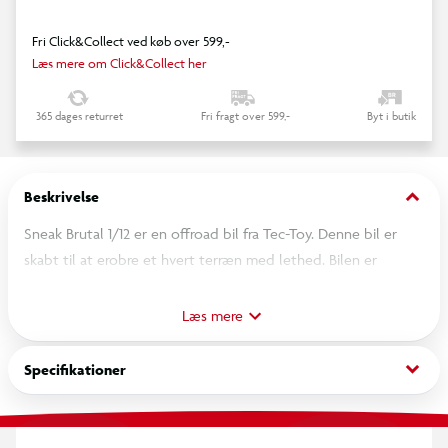
Fri Click&Collect ved køb over 599,-
Læs mere om Click&Collect her
365 dages returret
Fri fragt over 599,-
Byt i butik
keyboard_arrow_down
Beskrivelse
Sneak Brutal 1/12 er en offroad bil fra Tec-Toy. Denne bil er
skabt til at erobre et hvert terræn med lethed. Bilen er
udstyret med superfrække offroad dæk der giver maksimalt
vejgreb, så du kan køre gennem ujævnt terræn, grusveje og
Læs mere
endda små forhindringer.
keyboard_arrow_down
Specifikationer