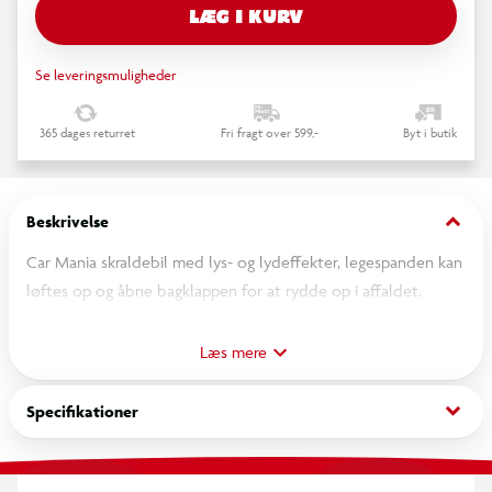
LÆG I KURV
Se leveringsmuligheder
365 dages returret
Fri fragt over 599,-
Byt i butik
keyboard_arrow_down
Beskrivelse
Car Mania skraldebil med lys- og lydeffekter, legespanden kan
løftes op og åbne bagklappen for at rydde op i affaldet.
Målestoksforhold : 1:16
Læs mere
Emballage størrelse: 32x11,5x18,5cm
keyboard_arrow_down
Specifikationer
Kræver 3 x LR44-batterier (medfølger)