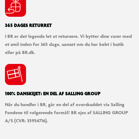
365 DAGES RETURRET
I BR er det legende let at returnere. Vi bytter dine varer med
et smil inden for 365 dage, uanset om du har købt i butik
eller på BR.dk.
100% DANSKEJET: EN DEL AF SALLING GROUP
Når du handler i BR, går en del af overskuddet via Salling
Fondene til velgørende formål! BR ejes af SALLING GROUP
A/S (CVR: 35954716).