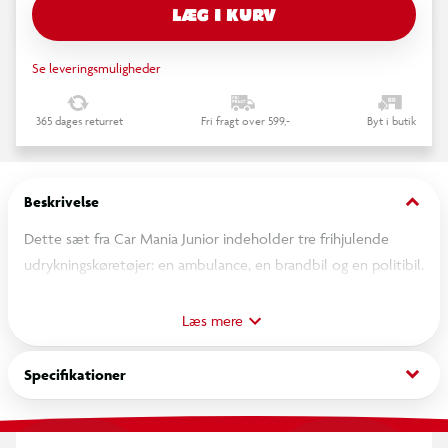
LÆG I KURV
Se leveringsmuligheder
365 dages returret
Fri fragt over 599,-
Byt i butik
keyboard_arrow_down
Beskrivelse
Dette sæt fra Car Mania Junior indeholder tre frihjulende
udrykningskøretøjer: en ambulance, en brandbil og en politibil.
Hvert køretøj er designet med realistiske detaljer, der gør
legen både sjov og fantasifuld. Sættet er ideelt til børn, der
Læs mere
elsker at skabe deres egne redningsaktioner. Perfekt til timevis
af underholdning og kreativ leg.
keyboard_arrow_down
Specifikationer