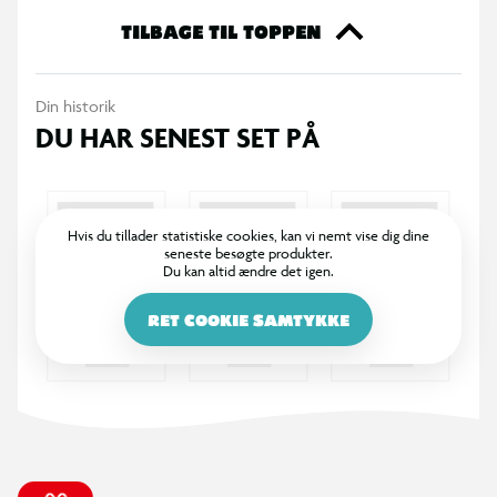
forbinder med brandbiler, hvilket giver børn et godt indblik i,
TILBAGE TIL TOPPEN
hvordan et udrykningskøretøj fungerer. Det her uundgåelig
redningskøretøj fra Car Mania er let at forstå og er en perfekt
Din historik
gave til børn på tre år og over.
DU HAR SENEST SET PÅ
Friløbslegetøjslastbil
Manuel vandpumpe
Hvis du tillader statistiske cookies, kan vi nemt vise dig dine
seneste besøgte produkter.
Du kan altid ændre det igen.
Åbningssidepanel
RET COOKIE SAMTYKKE
Lys- og lydeffekter
Batterier: 2x 1,5 V R6 inkluderet
Længde: 36 cm