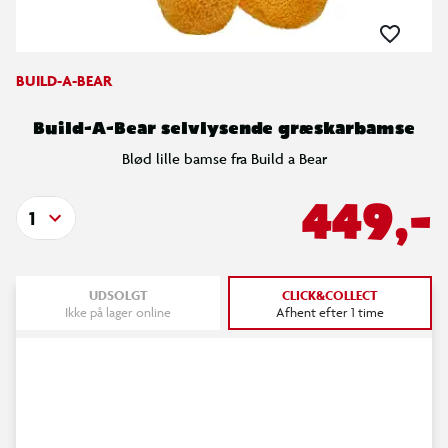
BUILD-A-BEAR
Build-A-Bear selvlysende græskarbamse
Blød lille bamse fra Build a Bear
449,-
1
UDSOLGT
CLICK&COLLECT
Ikke på lager online
Afhent efter 1 time