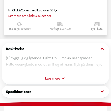
Fri Click&Collect ved køb over 599,-
Læs mere om Click&Collect her
365 dages returret
Fri fragt over 599,-
Byt i butik
keyboard_arrow_down
Beskrivelse
(U)hyggelig og lysende. Light-Up Pumpkin Bear spreder
Halloween-glæde med et smil og et kram. Tryk på dens højre
hånd, og se hovedet lyse op i et magisk skær.
Læs mere
keyboard_arrow_down
Specifikationer