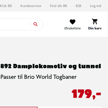
Klub BR
Kundeservice
Find din BR
B2B
Log ind
Ønskeliste
Din kurv
3892 Damplokomotiv og tunnel
Passer til Brio World Togbaner
179,-