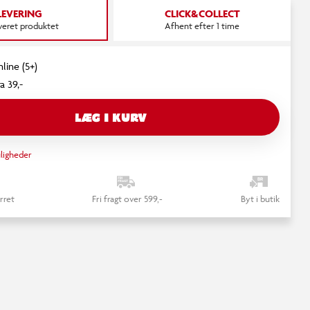
LEVERING
CLICK&COLLECT
everet produktet
Afhent efter 1 time
line (5+)
a 39,-
LÆG I KURV
ligheder
rret
Fri fragt over 599,-
Byt i butik