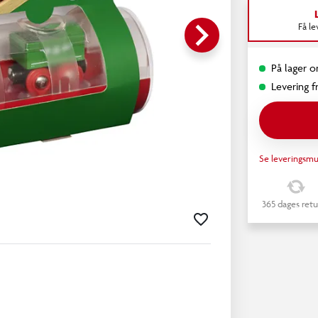
keyboard_arrow_right
Få l
På lager on
Levering fr
Se leveringsmu
365 dages retu