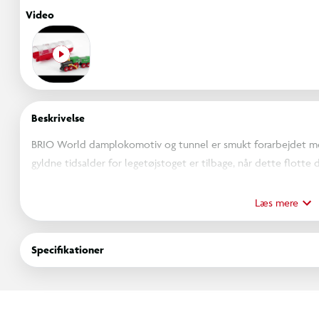
Video
Beskrivelse
BRIO World damplokomotiv og tunnel er smukt forarbejdet med 
gyldne tidsalder for legetøjstoget er tilbage, når dette flott
BRIO World togbane i træ. Inklusive pakke, der kan omdannes 
og tunnel passer til alle BRIO World togbaner for mere uendeli
Læs mere
kompetent udviklet med fokus på sikre dele.Den smarte pakke
smart gennemsigtig tunnel – sæt den på en BRIO World togban
Specifikationer
Fra 3 år.