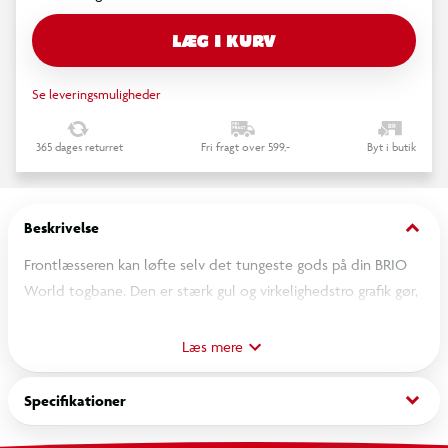
LÆG I KURV
Se leveringsmuligheder
365 dages returret
Fri fragt over 599,-
Byt i butik
keyboard_arrow_down
Beskrivelse
Frontlæsseren kan løfte selv det tungeste gods på din BRIO
World togbane. Den er stærk gul og virkelighedstro grafik gør,
at frontlæsseren appellerer til den virkelige verden. Bagpå
forbindes frontlæsseren med en magnet til andre BRIO
Læs mere
World-biler. Denne frontlæsser fremmer finmotoriske
færdigheder og giver timevis af fantasifuld sjov. Nem at styre
keyboard_arrow_down
Specifikationer
med én hånd ved at løfte og sænke håndtaget. BRIO træ- og
plastkonstruktion af høj kvalitet. En del af BRIO World