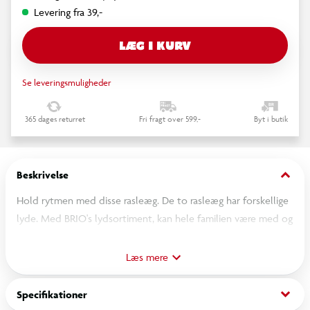
Levering fra 39,-
LÆG I KURV
Se leveringsmuligheder
365 dages returret
Fri fragt over 599,-
Byt i butik
keyboard_arrow_down
Beskrivelse
Hold rytmen med disse rasleæg. De to rasleæg har forskellige
lyde. Med BRIO's lydsortiment, kan hele familien være med og
udforske musikkens verden. Æske med 2 stk. Fra 6 måneder.
Læs mere
keyboard_arrow_down
Specifikationer