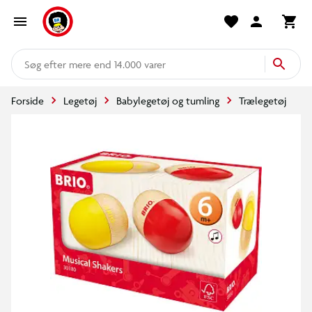
mere end 14.000 varer
Forside
Legetøj
Babylegetøj og tumling
Trælegetøj