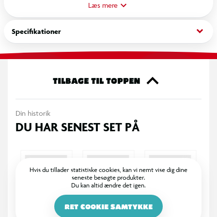
er 12 herlige figurer at samle på – og 1 sjælden model at finde.
Læs mere
OBS! Varen er assorteret, og en bestemt variant kan ikke
keyboard_arrow_down
Specifikationer
garanteres.
TILBAGE TIL TOPPEN
Din historik
DU HAR SENEST SET PÅ
Hvis du tillader statistiske cookies, kan vi nemt vise dig dine
seneste besøgte produkter.
Du kan altid ændre det igen.
RET COOKIE SAMTYKKE