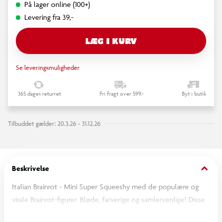
På lager online (100+)
Levering fra 39,-
LÆG I KURV
Se leveringsmuligheder
365 dages returret
Fri fragt over 599,-
Byt i butik
Tilbuddet gælder: 20.3.26 - 31.12.26
keyboard_arrow_down
Beskrivelse
Italian Brainrot - Mini Super Squeeshy med de populære og
virale Brainrot-figurer. Bløde, farverige og samlervenlige! Disse
bedårende 10 cm høje plysdyr leveres i en 100 mm kapsel. Der