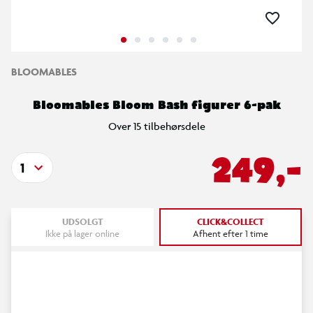
BLOOMABLES
Bloomables Bloom Bash figurer 6-pak
Over 15 tilbehørsdele
249,-
1
UDSOLGT
CLICK&COLLECT
Ikke på lager online
Afhent efter 1 time