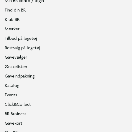
Min BR konto / login
Find din BR
Klub BR
Mærker
Tilbud på legetøj
Restsalg på legetøj
Gavevælger
Ønskelisten
Gaveindpakning
Katalog
Events
Click&Collect
BR Business
Gavekort