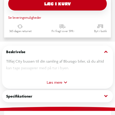
LÆG I KURV
Se leveringsmuligheder
365 dages returret
Fri fragt over 599,-
Byt i butik
keyboard_arrow_down
Beskrivelse
Tilføj City bussen til din samling af Bburago biler, så du altid
kan tage passagerer med på tur i byen.
• Diecast City Bus fra Bburago.
Læs mere
• Scale 1:50, Cirka 19 cm lang (kasse 24 x 8 x 6 cm)
• Døre der kan åbne og lukke og rullende hjul.
keyboard_arrow_down
Specifikationer
Bburago er køretøjer i høj kvalitet af plast og metal, med
mange fine detaljer, der afspejler de originale køretøjer.