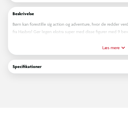
Beskrivelse
Børn kan forestille sig action og adventure, hvor de redder v
fra Hasbro! Gør legen ekstra super med disse figurer med 9 bevæg
Super Hero ActionVerse-actionfigur på 11,4 cm kommer med flere
inspireret af karaktererne, samt et genanvendeligt opbevaringsstat
Læs mere
med at forestille sig deres egne spændende eventyr med seje act
fødselsdage, jul og mange andre lejligheder! Hold udkig efter
Specifikationer
kan samle på, herunder figurer, legesæt, fartøjer og udstyr til r
forbehold for udsolgte varer.) Copyright MARVEL.
OBS! Varen er assorteret, og bestemt variant kan ikke garan