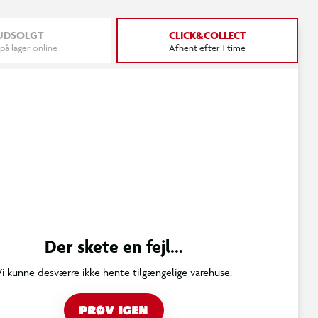
UDSOLGT
CLICK&COLLECT
 på lager online
Afhent efter 1 time
Der skete en fejl...
Vi kunne desværre ikke hente tilgængelige varehuse.
PRØV IGEN