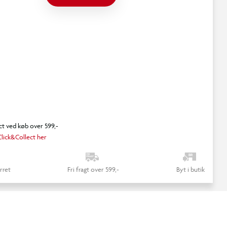
ct ved køb over 599,-
lick&Collect her
rret
Fri fragt over 599,-
Byt i butik