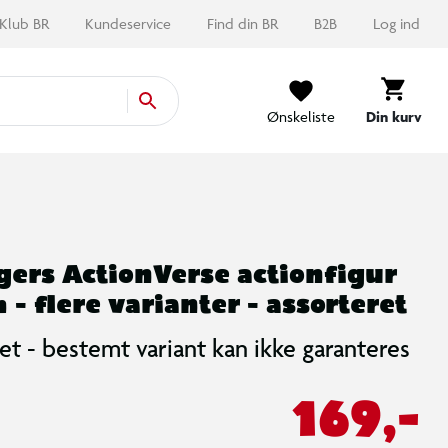
Klub BR
Kundeservice
Find din BR
B2B
Log ind
Ønskeliste
Din kurv
ers ActionVerse actionfigur
m - flere varianter - assorteret
et - bestemt variant kan ikke garanteres
169,-