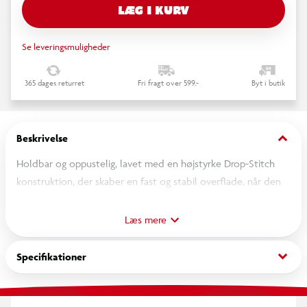
LÆG I KURV
Se leveringsmuligheder
365 dages returret
Fri fragt over 599,-
Byt i butik
keyboard_arrow_down
Beskrivelse
Holdbar og oppustelig, lavet med en højstyrke Drop-Stitch
konstruktion, der skaber en fast og stabil overflade, når den
er pustet op.
Opnå ensartet hop og pålidelig stødabsorbering. Ideel til
Læs mere
gymnastik, cheerleading, parkour, hjemmetræning samt leg.
Hurtig at puste op/tømme for luft, let at flytte og nem at
keyboard_arrow_down
Specifikationer
rulle sammen for kompakt opbevaring.
Inkl. Pumpe
300x100x10 cm