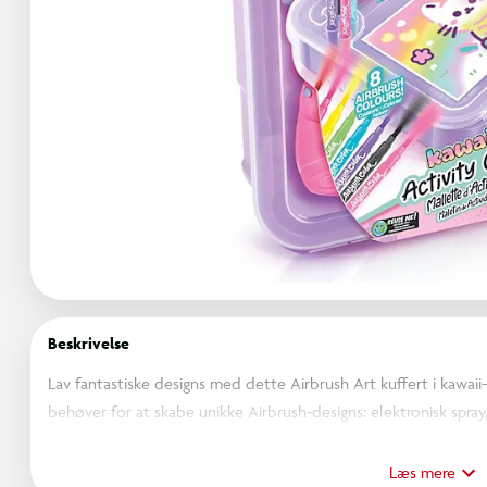
Beskrivelse
Lav fantastiske designs med dette Airbrush Art kuffert i kawai
behøver for at skabe unikke Airbrush-designs: elektronisk spray,
at opbevare og transportere dine projekter i! Fra 6 år.
Læs mere