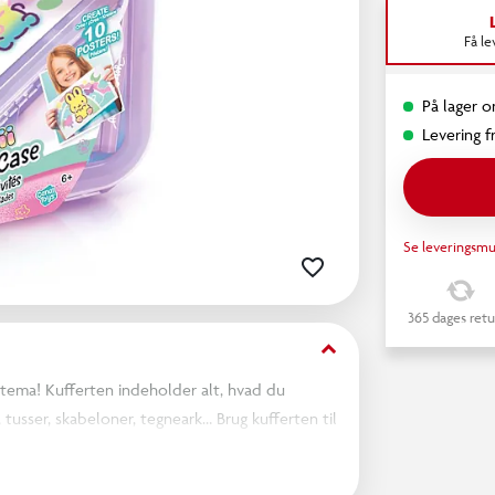
Få l
På lager o
Levering fr
Se leveringsmu
365 dages retu
keyboard_arrow_down
i-tema! Kufferten indeholder alt, hvad du
 tusser, skabeloner, tegneark… Brug kufferten til