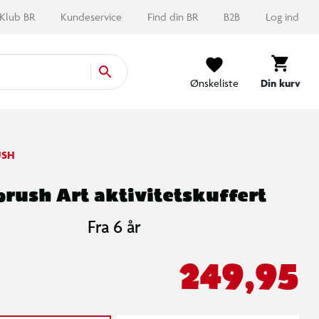
Klub BR
Kundeservice
Find din BR
B2B
Log ind
Ønskeliste
Din kurv
USH
brush Art aktivitetskuffert
Fra 6 år
249,95