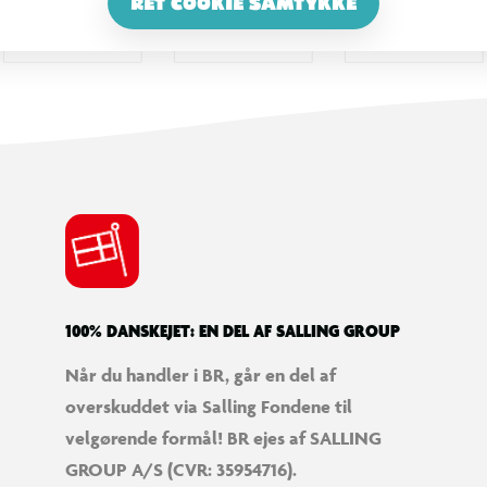
RET COOKIE SAMTYKKE
100% DANSKEJET: EN DEL AF SALLING GROUP
Når du handler i BR, går en del af
overskuddet via Salling Fondene til
velgørende formål! BR ejes af SALLING
GROUP A/S (CVR: 35954716).