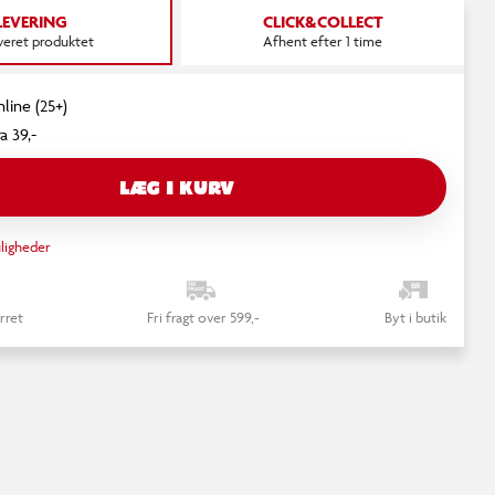
LEVERING
CLICK&COLLECT
everet produktet
Afhent efter 1 time
nline (25+)
a 39,-
LÆG I KURV
ligheder
rret
Fri fragt over 599,-
Byt i butik