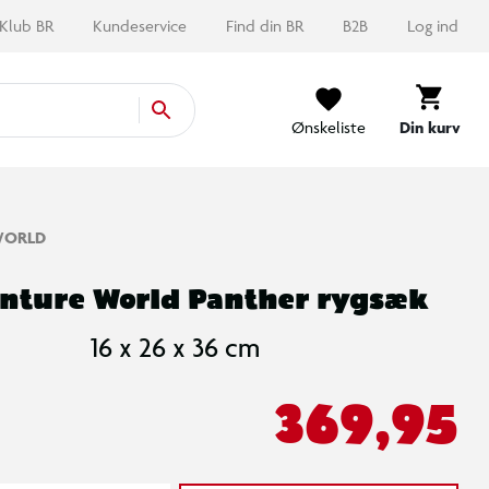
Klub BR
Kundeservice
Find din BR
B2B
Log ind
Ønskeliste
Din kurv
WORLD
nture World Panther rygsæk
16 x 26 x 36 cm
369,95