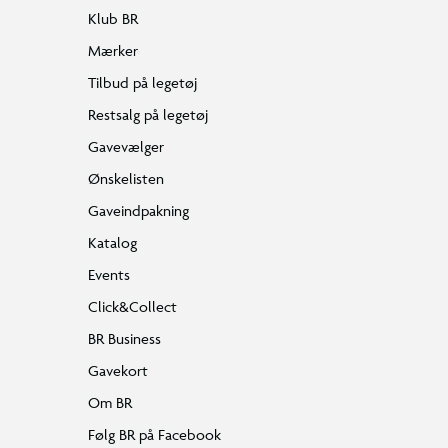
Klub BR
Mærker
Tilbud på legetøj
Restsalg på legetøj
Gavevælger
Ønskelisten
Gaveindpakning
Katalog
Events
Click&Collect
BR Business
Gavekort
Om BR
Følg BR på Facebook