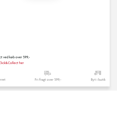
ct ved køb over 599,-
lick&Collect her
rret
Fri fragt over 599,-
Byt i butik