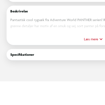
Beskrivelse
Pantastisk cool rygsæk fra Adventure World PANTHER serien!
grønne detaljer har motiv af en smuk og sej, sort panter på fo
inderlomme med velkrolukning samt to meshlommer på siden til
desuden udstyret med en ophængsstrop, polstret ryg, polstret
Læs mere
god komfort samt stabil pasform på ryggen. Mål: 16 x 26 x 36 c
Specifikationer