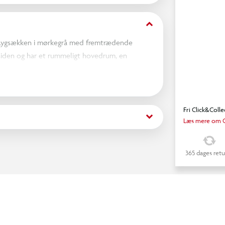
keyboard_arrow_down
 Rygsækken i mørkegrå med fremtrædende
rsiden og har et rummeligt hovedrum, en
 fx. opbevaring af drikkeflaske. Rygsækken er
 og justerbare skulderremme samt brystrem for
m
Fri Click&Colle
keyboard_arrow_down
Læs mere om C
365 dages retu