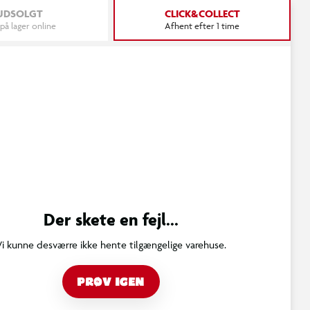
UDSOLGT
CLICK&COLLECT
 på lager online
Afhent efter 1 time
Der skete en fejl...
Vi kunne desværre ikke hente tilgængelige varehuse.
PRØV IGEN