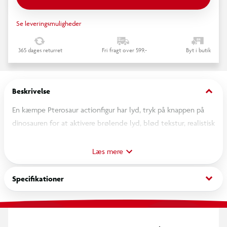
Se leveringsmuligheder
365 dages returret
Fri fragt over 599,-
Byt i butik
keyboard_arrow_down
Beskrivelse
En kæmpe Pterosaur actionfigur har lyd, tryk på knappen på
dinosauren for at aktivere brølende lyd, blød tekstur, realistisk
og ægte skulptur
Læs mere
Detaljer
Produktstørrelse: 70 x 27 x 43 cm
keyboard_arrow_down
Specifikationer
Kræver: 3 x LR44 (1,5V) (Batterier inkluderet)