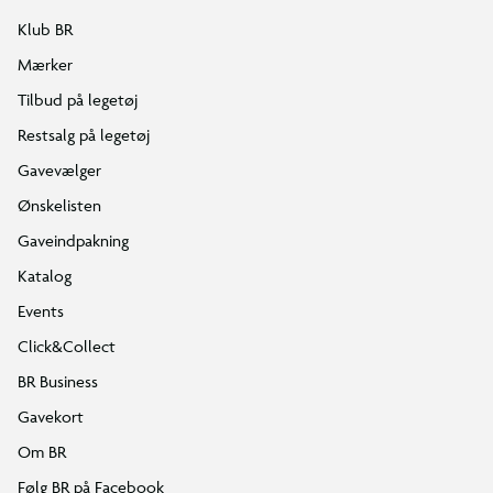
Klub BR
Mærker
Tilbud på legetøj
Restsalg på legetøj
Gavevælger
Ønskelisten
Gaveindpakning
Katalog
Events
Click&Collect
BR Business
Gavekort
Om BR
Følg BR på Facebook