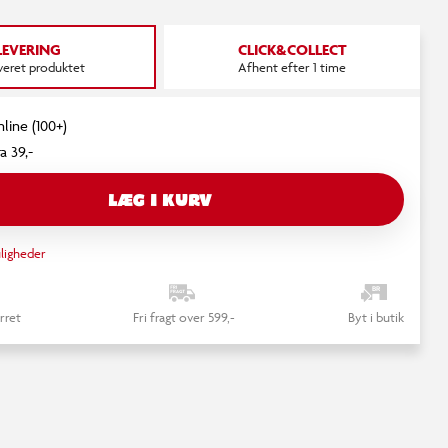
LEVERING
CLICK&COLLECT
everet produktet
Afhent efter 1 time
nline (100+)
a 39,-
LÆG I KURV
ligheder
rret
Fri fragt over 599,-
Byt i butik