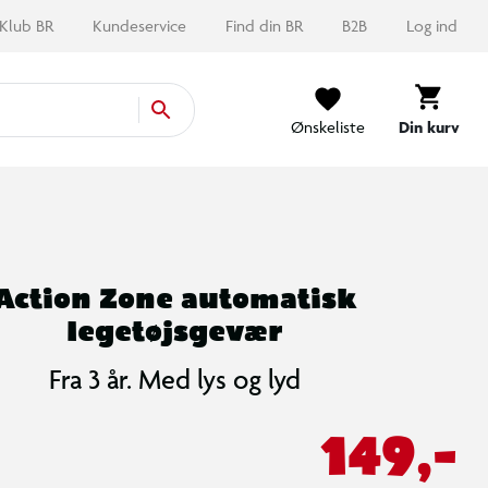
Klub BR
Kundeservice
Find din BR
B2B
Log ind
Ønskeliste
Din kurv
Action Zone automatisk
legetøjsgevær
Fra 3 år. Med lys og lyd
149,-