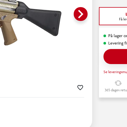
keyboard_arrow_right
Få l
På lager o
Levering fr
Se leveringsmu
365 dages retu