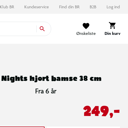
Klub BR
Kundeservice
Find din BR
B2B
Log ind
Ønskeliste
Din kurv
 Nights hjort bamse 38 cm
Fra 6 år
249,-