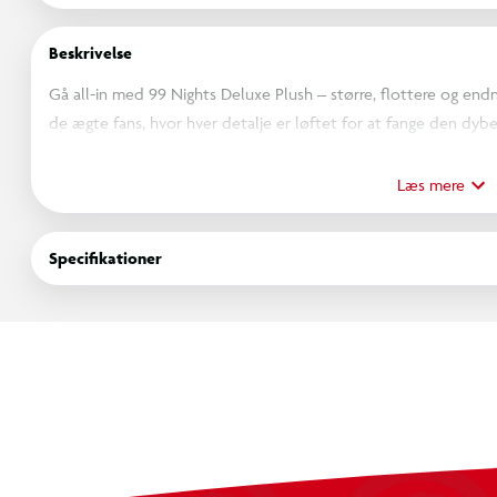
Beskrivelse
Gå all-in med 99 Nights Deluxe Plush – større, flottere og end
de ægte fans, hvor hver detalje er løftet for at fange den dybe
luksuriøse materialer og det markante udtryk gør hver Deluxe P
selvfølgelig følger der en DLC-kode med, så du får eksklusivt di
Læs mere
Nights, som du aldrig har oplevet det før.
Specifikationer