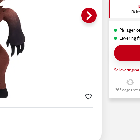
keyboard_arrow_right
Få l
På lager o
Levering fr
Se leveringsmu
365 dages retu