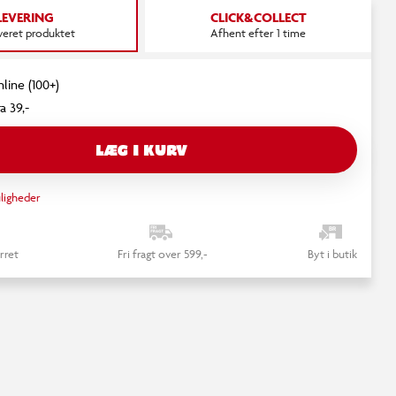
LEVERING
CLICK&COLLECT
everet produktet
Afhent efter 1 time
nline (100+)
a 39,-
LÆG I KURV
ligheder
rret
Fri fragt over 599,-
Byt i butik