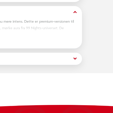
keyboard_arrow_down
nu mere intens. Dette er premium-versionen til
, mørke aura fra 99 Nights-universet. De
lush til et statement-piece i enhver samling. Og
gitalt indhold i Roblox. Bold. Dark. Deluxe. 99
keyboard_arrow_down