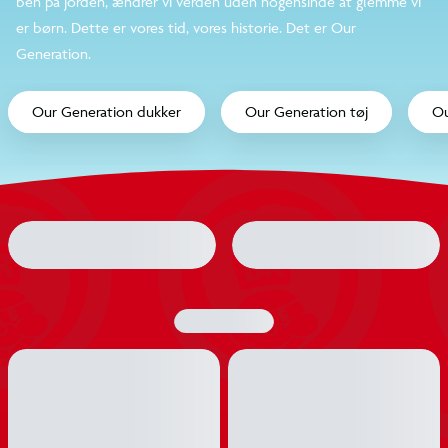
den blå himmel og begge ben på jorden, ændrer vi
verden uden nogensinde at glemme vi er børn. Dette
er vores tid, vores historie. Det er Our Generation.
Our Generation dukker