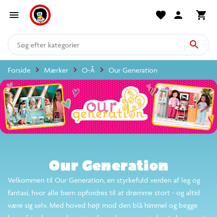
produkter
kategorier
Forside
Mærker
O-Å
Our Generation
mere end 14.000 varer
Our Generation
Velkommen til Our Generation, en styrkefuld verden af
leg og fantasi, hvor alle børn opfordres til at drømme
stort - og altid være sig selv. Med hoved højt mod