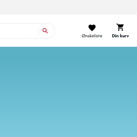
Ønskeliste
Din kurv