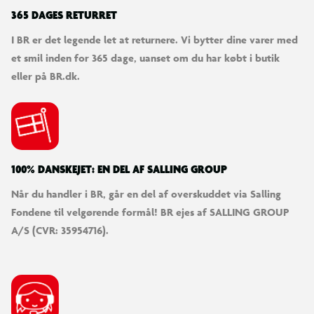
365 DAGES RETURRET
I BR er det legende let at returnere. Vi bytter dine varer med
et smil inden for 365 dage, uanset om du har købt i butik
eller på BR.dk.
100% DANSKEJET: EN DEL AF SALLING GROUP
Når du handler i BR, går en del af overskuddet via Salling
Fondene til velgørende formål! BR ejes af SALLING GROUP
A/S (CVR: 35954716).