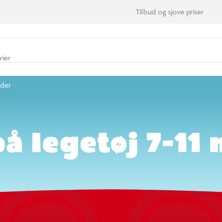
 7-11 måneder
 varer
 på legetøj 7-11 