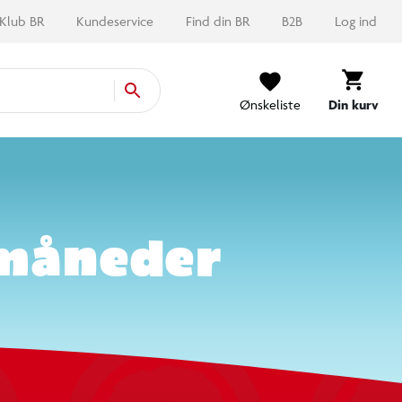
Ønskeliste
Din kurv
måneder