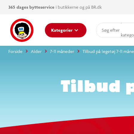
365 dages bytteservice
i butikkerne og på BR.dk
Kategorier
produkter
kategorier
Forside
Alder
7-11 måneder
Tilbud på legetøj
mere end 14.000
Tilbud