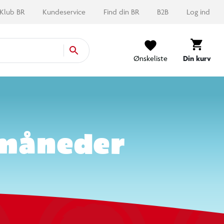
Ønskeliste
Din kurv
 måneder