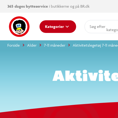
365 dages bytteservice
i butikkerne og på BR.dk
produk
Kategorier
katego
mere e
Forside
Alder
7-11 måneder
Aktivitetslegetøj 7-11 mån
Aktivit