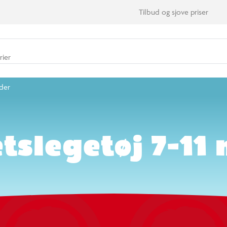
ter
rier
nd 14.000 varer
eder
etslegetøj 7-11