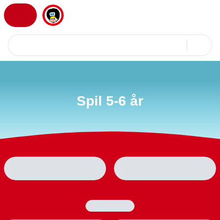
produkter
kategorier
Forside
Alder
5-6 år
Spil 5-6 år
mere end 14.000 varer
Spil 5-6 år