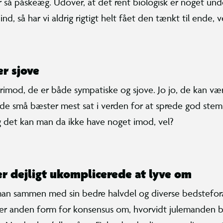
r så påskeæg. Udover, at det rent biologisk er noget und
ind, så har vi aldrig rigtigt helt fået den tænkt til ende, v
er sjove
rimod, de er både sympatiske og sjove. Jo jo, de kan være
 de små bæster mest sat i verden for at sprede god stemn
 det kan man da ikke have noget imod, vel?
er dejligt ukomplicerede at lyve om
n sammen med sin bedre halvdel og diverse bedstefor
ler anden form for konsensus om, hvorvidt julemanden 