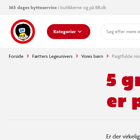
365 dages bytteservice
i butikkerne og på BR.dk
mere e
Kategorier
Forside
Fætters Legeunivers
Vores børn
Pargtfulde nis
5 g
er 
Er der virkeli