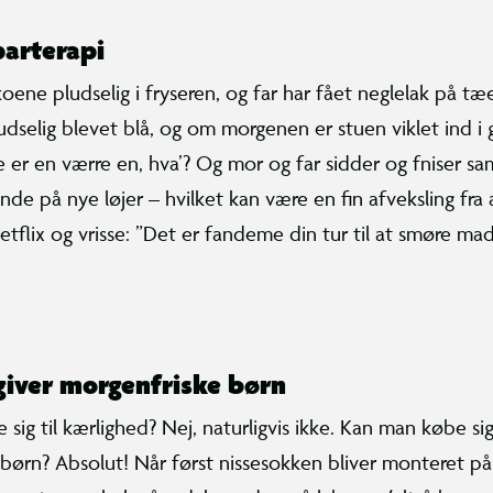
parterapi
koene pludselig i fryseren, og far har fået neglelak på tæ
dselig blevet blå, og om morgenen er stuen viklet ind i
se er en værre en, hva’? Og mor og far sidder og fniser 
inde på nye løjer – hvilket kan være en fin afveksling fra 
etflix og vrisse: ”Det er fandeme din tur til at smøre mad
giver morgenfriske børn
ig til kærlighed? Nej, naturligvis ikke. Kan man købe sig 
børn? Absolut! Når først nissesokken bliver monteret p