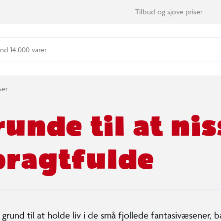
Tilbud og sjove priser
nd 14.000 varer
ser
runde til at nis
pragtfulde
g grund til at holde liv i de små fjollede fantasivæsener, b