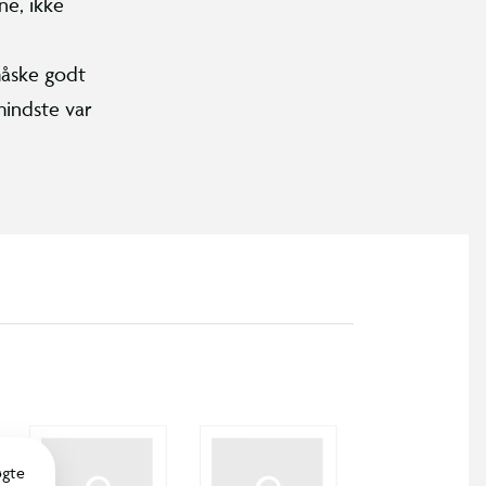
ne, ikke
måske godt
mindste var
øgte