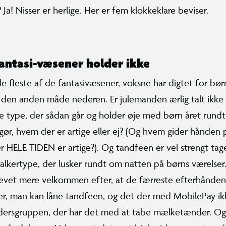
Ja! Nisser er herlige. Her er fem klokkeklare beviser.
antasi-væsener holder ikke
 de fleste af de fantasivæsener, voksne har digtet for bør
 den anden måde nederen. Er julemanden ærlig talt ikke 
type, der sådan går og holder øje med børn året rundt
ør, hvem der er artige eller ej? (Og hvem gider hånden p
r HELE TIDEN er artige?). Og tandfeen er vel strengt tage
talkertype, der lusker rundt om natten på børns værelser
levet mere velkommen efter, at de færreste efterhånden
, man kan låne tandfeen, og det der med MobilePay ikke
aldersgruppen, der har det med at tabe mælketænder. O