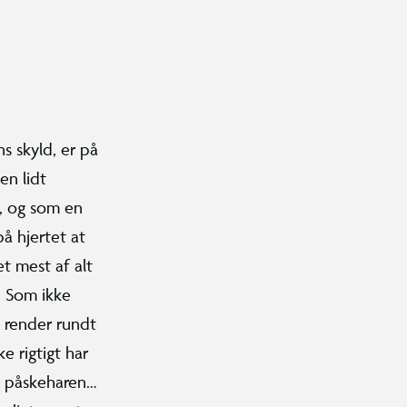
ns skyld, er på
en lidt
, og som en
å hjertet at
t mest af alt
. Som ikke
 render rundt
 rigtigt har
g påskeharen…