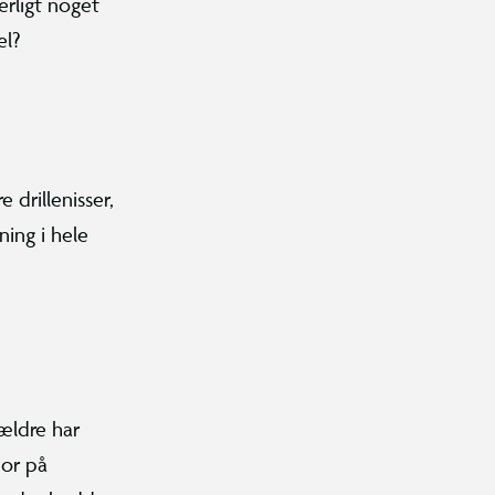
erligt noget
el?
 drillenisser,
ing i hele
ældre har
bor på