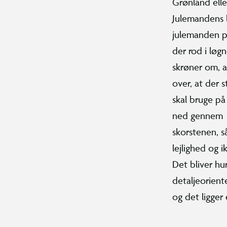
Grønland elle
Julemandens l
julemanden plu
der rod i løg
skrøner om, a
over, at der s
skal bruge 
ned gennem
skorstenen, s
lejlighed og i
Det bliver hu
detaljeoriente
og det ligger 