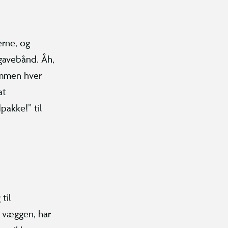
erne, og
 gavebånd. Åh,
sammen hver
at
pakke!” til
til
å væggen, har