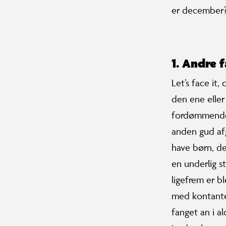
er december? 
1.
Andre f
Let’s face it,
den ene eller
fordømmende 
anden gud afg
have børn, de
en underlig s
ligefrem er b
med kontanter
fanget an i 