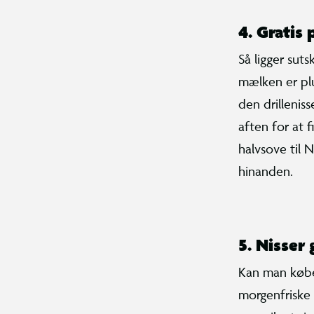
4.
Gratis 
Så ligger suts
mælken er plu
den drillenis
aften for at f
halvsove til N
hinanden.
5.
Nisser 
Kan man købe s
morgenfriske 