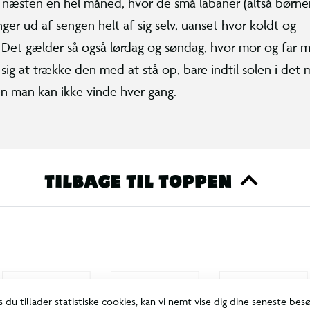
g næsten en hel måned, hvor de små labaner (altså børne
nger ud af sengen helt af sig selv, uanset hvor koldt og
 Det gælder så også lørdag og søndag, hvor mor og far 
ig at trække den med at stå op, bare indtil solen i det 
n man kan ikke vinde hver gang.
TILBAGE TIL TOPPEN
s du tillader statistiske cookies, kan vi nemt vise dig dine seneste bes