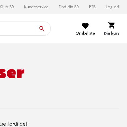
Klub BR
Kundeservice
Find din BR
B2B
Log ind
Ønskeliste
Din kurv
ser
are fordi det