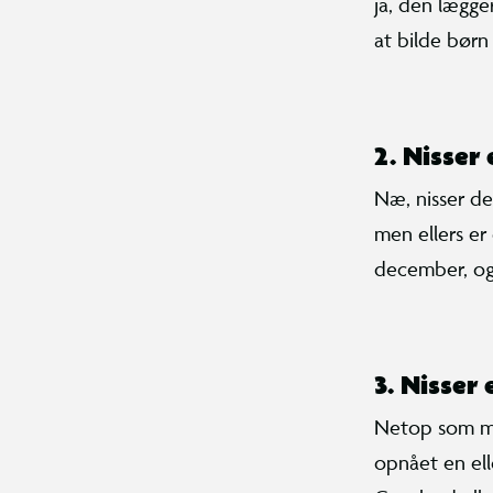
ja, den lægge
at bilde børn 
2.
Nisser 
Næ, nisser de
men ellers er
december, og
3.
Nisser 
Netop som ma
opnået en el