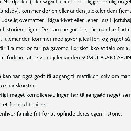
r Nordpolen (eller sågar Finland – der ligger nemlig noge
andsby), kommer der en eller anden julekalender i fjern
dselig overnatter i Rigsarkivet eller ligner Lars Hjortshøj
nehistorierne igen. Det samme gør der, når man har fortal
t julemanden kommer med gaver juleaften, og ynglet så 
tår ’Fra mor og far’ på gaverne. For slet ikke at tale om a
på at forklare, at selv om julemanden SOM UDGANGSP
å kan han også godt få adgang til matriklen, selv om man
kke har skorsten.
rtigt meget kompliceret. Ingen har til gengæld noget særl
ret forhold til nisser,
enhver familie frit for at opfinde deres egen historie.