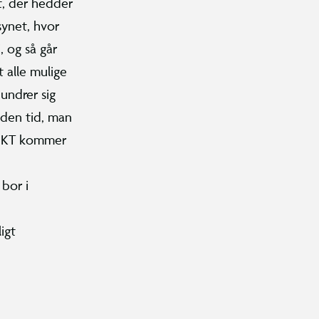
t, der hedder
synet, hvor
, og så går
t alle mulige
undrer sig
l den tid, man
UNKT kommer
 bor i
igt