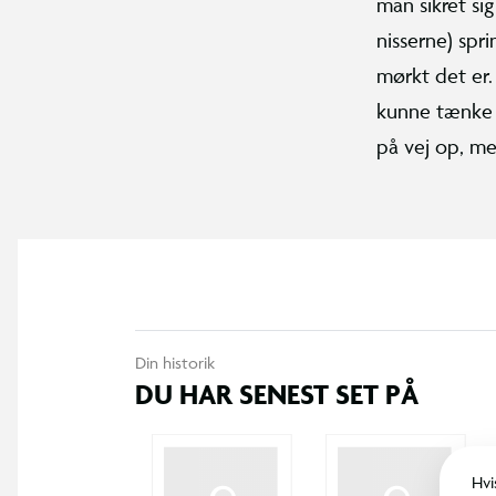
man sikret si
nisserne) spri
mørkt det er.
kunne tænke s
på vej op, me
Din historik
DU HAR SENEST SET PÅ
Hvi