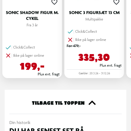
SONIC SHADOW FIGUR M.
SONIC 3 FIGURSÆT 13 CM
CYKEL
Multipakke
Fra 3 år
Click&Collect
Ikke på lager online
Før 479,-
Click&Collect
335,30
Ikke på lager online
199,-
Plus evt. fragt
Gælder: 20.3.26 - 31.12.26
Plus evt. fragt
TILBAGE TIL TOPPEN
Din historik
DU HAR SENEST SET PÅ