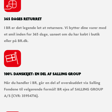
Funktioner
Mulighed for at lave officielle ZipString-tricks
365 DAGES RETURRET
I BR er det legende let at returnere. Vi bytter dine varer med
Skab dine egne tricks – kun fantasien sætter grænser
et smil inden for 365 dage, uanset om du har købt i butik
eller på BR.dk.
Snoren bevæger sig op til 65 km/t
3 forskellige snorelængder i farver
Genopladelig via USB
100% DANSKEJET: EN DEL AF SALLING GROUP
Når du handler i BR, går en del af overskuddet via Salling
Indhold
Fondene til velgørende formål! BR ejes af SALLING GROUP
A/S (CVR: 35954716).
1 ZipString
3 farverige snore i forskellige længder