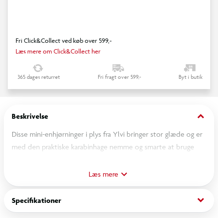
Fri Click&Collect ved køb over 599,-
Læs mere om Click&Collect her
365 dages returret
Fri fragt over 599,-
Byt i butik
keyboard_arrow_down
Beskrivelse
Disse mini-enhjørninger i plys fra Ylvi bringer stor glæde og er
med den praktiske karabinhage nemme og smarte at bruge
som nøglering eller sætte på din skulder- eller skoletaske som
flot pynt. De bløde plysnøgleringe med glitrende
Læs mere
enhjørningehorn findes i fire forskellige varianter: lyserød med
pink man. grå med lyserød man. hvid med lyserød man og lilla
keyboard_arrow_down
Specifikationer
med regnbuefarvet man og alle med forskellige. søde detaljer.