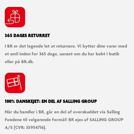
365 DAGES RETURRET
I BR er det legende let at returnere. Vi bytter dine varer med
et smil inden for 365 dage, uanset om du har købt i butik
eller på BR.dk.
100% DANSKEJET: EN DEL AF SALLING GROUP
Når du handler i BR, går en del af overskuddet via Salling
Fondene til velgørende formål! BR ejes af SALLING GROUP
A/S (CVR: 35954716).