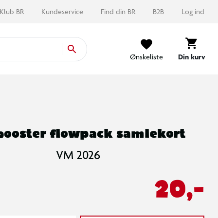
Klub BR
Kundeservice
Find din BR
B2B
Log ind
Ønskeliste
Din kurv
booster flowpack samlekort
VM 2026
20,-