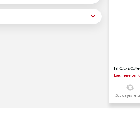
keyboard_arrow_down
Fri Click&Colle
Læs mere om C
365 dages retu