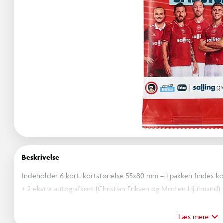
Beskrivelse
Indeholder 6 kort, kortstørrelse 55x80 mm – i pakken findes kor
+ 2 ekstra autografkort (Christian Eriksen og Morten Hjulmand) 
vinderkuponer med unik alfanumerisk kode til at modtage et lim
Læs mere