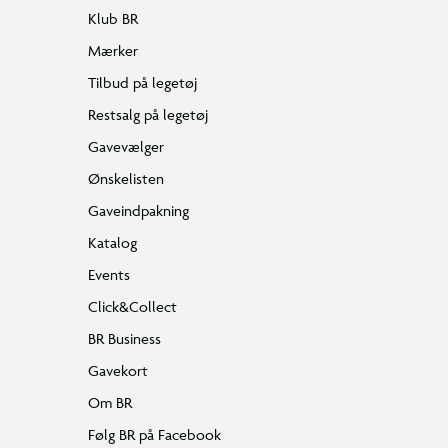
Klub BR
Mærker
Tilbud på legetøj
Restsalg på legetøj
Gavevælger
Ønskelisten
Gaveindpakning
Katalog
Events
Click&Collect
BR Business
Gavekort
Om BR
Følg BR på Facebook