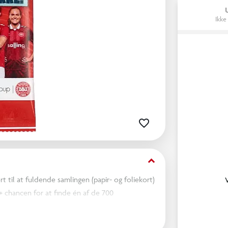
Ikke
keyboard_arrow_down
t til at fuldende samlingen (papir- og foliekort)
+ chancen for at finde én af de 700
ited edition trøjekort af Patrick Dorgu.