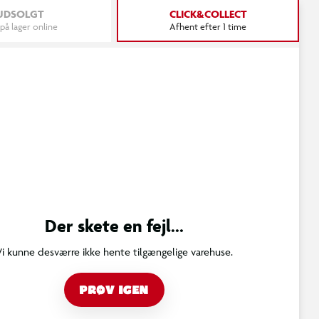
UDSOLGT
CLICK&COLLECT
 på lager online
Afhent efter 1 time
Der skete en fejl...
Vi kunne desværre ikke hente tilgængelige varehuse.
PRØV IGEN