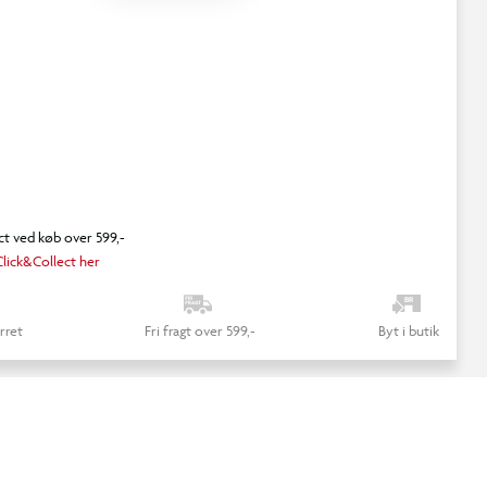
ct ved køb over 599,-
lick&Collect her
rret
Fri fragt over 599,-
Byt i butik