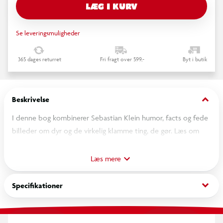
LÆG I KURV
Se leveringsmuligheder
365 dages returret
Fri fragt over 599,-
Byt i butik
keyboard_arrow_down
Beskrivelse
I denne bog kombinerer Sebastian Klein humor, facts og fede
billeder om dyr og de virkelig klamme ting, de gør. Læs om
maraboustorken, der skider ned ad sine egne ben, når det
bliver for varmt eller bændelormen, der kan blive helt op til
Læs mere
10 meter ...inde i maven på et menneske.
keyboard_arrow_down
Specifikationer
Andre titler i serien:
- Verdens 100 vildeste dyr
- Verdens 100 farligste dyr