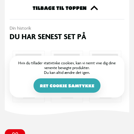
- Verdens 100 mærkeligste dyr
TILBAGE TIL TOPPEN
- Verdens 100 mest fantastiske fortidsdyr
- Verdens 100 mest gådefulde dyr
Din historik
- Verdens 100 mest truede dyr
DU HAR SENEST SET PÅ
- Verdens 100 mest berømte dyr
Hvis du tillader statistiske cookies, kan vi nemt vise dig dine
seneste besøgte produkter.
Du kan altid ændre det igen.
RET COOKIE SAMTYKKE