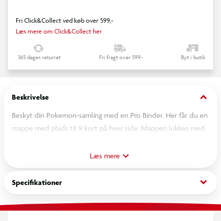
Fri Click&Collect ved køb over 599,-
Læs mere om Click&Collect her
365 dages returret
Fri fragt over 599,-
Byt i butik
keyboard_arrow_down
Beskrivelse
Beskyt din Pokemon-samling med en Pro Binder. Her får du en
mappe med plads til 9 kort på hver side. Mappen lukkes med
lynlås for ekstra beskyttelse og kan opbevare hele 360 kort.
Tema: Gengar
Læs mere
keyboard_arrow_down
Specifikationer