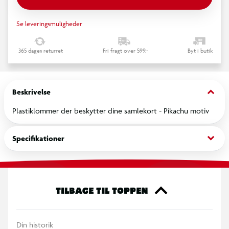
Se leveringsmuligheder
365 dages returret
Fri fragt over 599,-
Byt i butik
keyboard_arrow_down
Beskrivelse
Plastiklommer der beskytter dine samlekort - Pikachu motiv
keyboard_arrow_down
Specifikationer
TILBAGE TIL TOPPEN
Din historik