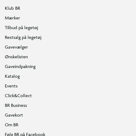
Klub BR
Mærker
Tilbud på legetøj
Restsalg på legetøj
Gavevælger
Ønskelisten
Gaveindpakning
Katalog
Events
Click&Collect
BR Business
Gavekort
Om BR
Følg BR på Facebook