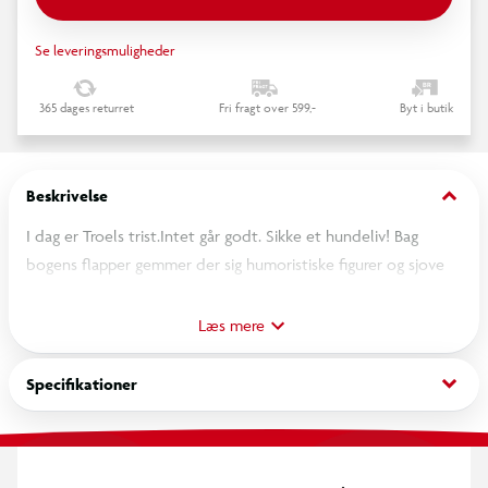
Se leveringsmuligheder
365 dages returret
Fri fragt over 599,-
Byt i butik
keyboard_arrow_down
Beskrivelse
I dag er Troels trist.Intet går godt. Sikke et hundeliv! Bag
bogens flapper gemmer der sig humoristiske figurer og sjove
situationer, som gør, at barnet nemmere kan genkende
følelserne. Et godt udgangspunkt for en snak med barnet om
Læs mere
følelser!Små børn har også store følelser. I denne serie kan
samtalen omkring følelser basere sig på humor. Her er sjove,
keyboard_arrow_down
Specifikationer
overdrevne tegninger i fjollede situationer, som alligevel godt
kan genkendes i barnets verden. Der er fire forskellige titler,
hvor følgende følelser hver især bliver nænsomt behandlet: