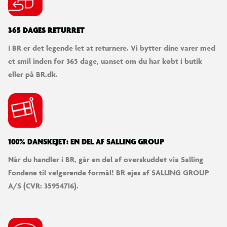
365 DAGES RETURRET
I BR er det legende let at returnere. Vi bytter dine varer med
et smil inden for 365 dage, uanset om du har købt i butik
eller på BR.dk.
100% DANSKEJET: EN DEL AF SALLING GROUP
Når du handler i BR, går en del af overskuddet via Salling
Fondene til velgørende formål! BR ejes af SALLING GROUP
A/S (CVR: 35954716).