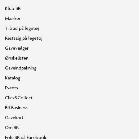
Klub BR
Mærker
Tilbud på legetøj
Restsalg på legetøj
Gavevælger
Ønskelisten
Gaveindpakning
Katalog
Events
Click&Collect
BR Business
Gavekort
Om BR
Følg BR på Facebook