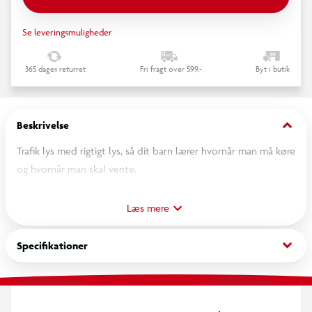
Se leveringsmuligheder
365 dages returret
Fri fragt over 599,-
Byt i butik
keyboard_arrow_down
Beskrivelse
Trafik lys med rigtigt lys, så dit barn lærer hvornår man må køre
og hvornår man skal vente.
Forbered dit barn på trafikken, gennem leg og sjov.
Læs mere
Med produkterne fra ”Den lille trafikskole” kan du og dit barn
keyboard_arrow_down
Specifikationer
lave en sjov bane til cykler, trædebiler, gokart, løbehjul og
elbiler.
Du kender sikkert trafikskolen i Legoland, hvor ”den lille bilist”