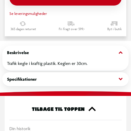
Se leveringsmuligheder
365 dages returret
Fri fragt over 599,-
Byt i butik
keyboard_arrow_down
Beskrivelse
Trafik kegle i kraftig plastik. Keglen er 30cm.
keyboard_arrow_down
Specifikationer
TILBAGE TIL TOPPEN
Din historik