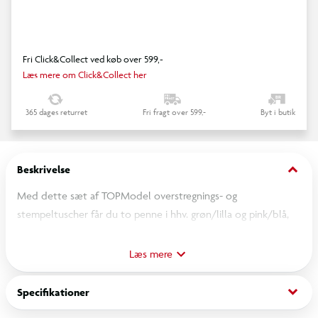
Fri Click&Collect ved køb over 599,-
Læs mere om Click&Collect her
365 dages returret
Fri fragt over 599,-
Byt i butik
keyboard_arrow_down
Beskrivelse
Med dette sæt af TOPModel overstregnings- og
stempeltuscher får du to penne i hhv. grøn/lilla og pink/blå,
der hver har en praktisk overstregningstusch og en sjov
stempelrullefunktion samlet i én! Den ene pen har
Læs mere
stempelmotiv med hjerter, den anden med poteaftryk.
keyboard_arrow_down
Specifikationer