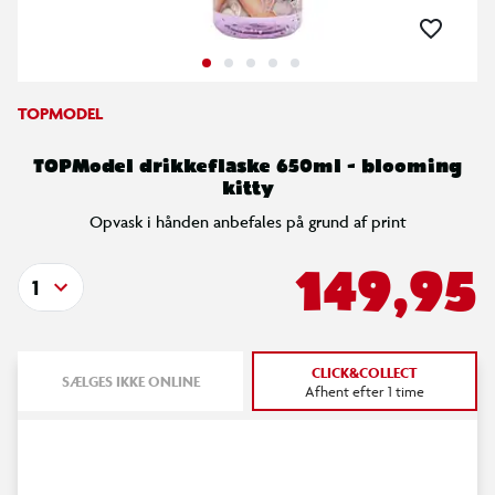
TOPMODEL
TOPModel drikkeflaske 650ml - blooming
kitty
Opvask i hånden anbefales på grund af print
149,95
1
CLICK&COLLECT
SÆLGES IKKE ONLINE
Afhent efter 1 time