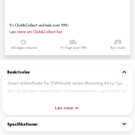
Fri Click&Collect ved køb over 599,-
Læs mere om Click&Collect her
365 dages returret
Fri fragt over 599,-
Byt i butik
keyboard_arrow_down
Beskrivelse
Smart drikkeflaske fra TOPModel serien Blooming Kitty i lys
lilla og mintgrøn med printet blomstermønster samt motiv af
TOPModellen Lexy med en yndig kat. Drikkeflasken har et
praktisk og hygiejnisk flip-top låg, så den kan betjenes med en
Læs mere
hånd samt et smart silikonehåndtag, så den er nem at have
med på farten. Drikkeflasken er fremstillet i lugtfri tritan plast,
keyboard_arrow_down
Specifikationer
er fri for bisphenol A (BPA) samt blødgørere. Volume: 650 ml.